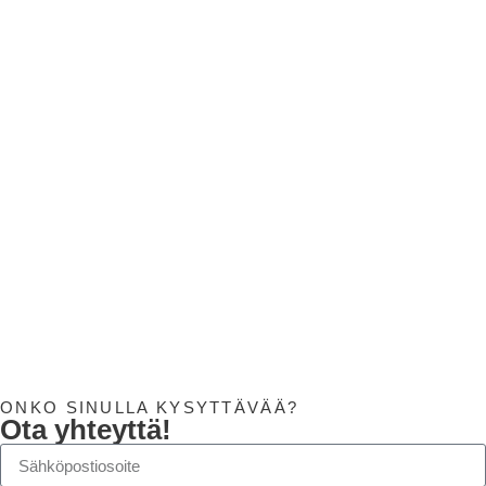
24/7
FAQ
Olemme koonneet usein kysytyt kysymykset UKK-
osiosta. Älä epäröi ottaa meihin yhteyttä, jos sinulla
on kysyttävää.
Vieraile FAQ-sivullamme
ONKO SINULLA KYSYTTÄVÄÄ?
Ota yhteyttä!