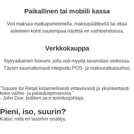
Paikallinen tai mobiili kassa
Voit maksaa matkapuhelimella, maksupäätteellä tai ottaa
askeleen kohti suurempaa näyttöä eri vaihtoehdoissa.
Verkkokauppa
Nykyaikainen foorumi, jolla voit myydä tavaroitasi verkossa.
Täysin saumattomasti integroitu POS- ja maksuratkaisuihisi.
"Square for Retail kirjaimellisesti virtaviivaisti ja yksinkertaisti
koko vaihto- ja palautusprosessia."
- John Doe, butiken.se:n toimitusjohtaja
Pieni, iso, suurin?
Katso, mitä eri tasoihin sisältyy.