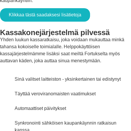
kaupankäyntiin.
Klikkaa tästä saadaksesi lisätietoja
Kassakonejärjestelmä pilvessä
Yhden luukun kassaratkaisu, joka voidaan mukauttaa minkä
tahansa kokoiselle toimialalle. Helppokäyttöisen
kassajärjestelmämme lisäksi saat meiltä Fortukselta myös
auttavan käden, joka auttaa sinua menestymään.
Sinä valitset laitteiston - yksinkertainen tai edistynyt
Täyttää veroviranomaisten vaatimukset
Automaattiset päivitykset
Synkronointi sähköisen kaupankäynnin ratkaisun
kanssa