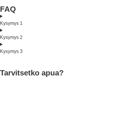
FAQ
Kysymys 1
Kysymys 2
Kysymys 3
Tarvitsetko apua?
Keskustele myyntitiimimme
kanssa
Saat apua oikean tuotteen valinnassa tai puhu
tiimimme kanssa, jotta voit saada mukautettuja