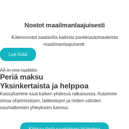
Nostot maailmanlaajuisesti
Käteisnostot saatavilla kaikista pankkiautomaateista
maailmanlaajuisesti.
Lue lisää
All-in-one-laatikko
Periä maksu
Yksinkertaista ja helppoa
Kassallamme saat kaiken yhdessä ratkaisussa. Autamme
sinua ohjelmistojen, laitteistojen ja niiden välisten
saumattomien yhteyksien kanssa.
Klikkaa tästä saadaksesi lisätietoja