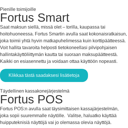
Pienille toimijoille
Fortus
Smart
Saat maksun siellä, missä olet – torilla, kaupassa tai
hoitohuoneessa. Fortus Smartin avulla saat kokonaisratkaisun,
joka toimii yhtä hyvin matkapuhelimessa kuin korttipäätteessä.
Voit hallita tavaroita helposti tietokoneellasi pilvipohjaisen
hallintakäyttöliittymän kautta tai suoraan maksupäätteestä.
Kaikki on esiasennettu ja voidaan ottaa käyttöön nopeasti.
Klikkaa tästä saadaksesi lisätietoja
Täydellinen kassakonejärjestelmä
Fortus
POS
Fortus POS:n avulla saat täysimittaisen kassajärjestelmän,
joka sopii suuremmalle näytölle. Valitse, haluatko käyttää
huipputeknisiä näyttöjä vai jo olemassa olevia näyttöjä.