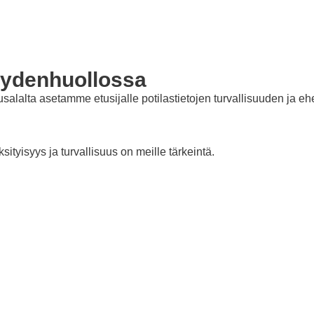
eydenhuollossa
alalta asetamme etusijalle potilastietojen turvallisuuden ja e
sityisyys ja turvallisuus on meille tärkeintä.