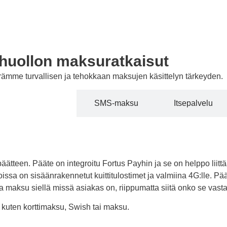
huollon maksuratkaisut
rämme turvallisen ja tehokkaan maksujen käsittelyn tärkeyden.
Maksupääte
SMS-maksu
Itsepalvelu
upäätteen. Pääte on integroitu Fortus Payhin ja se on helppo liit
 joissa on sisäänrakennetut kuittitulostimet ja valmiina 4G:lle.
 maksu siellä missä asiakas on, riippumatta siitä onko se vas
 kuten korttimaksu, Swish tai maksu.