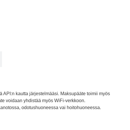
tää API:n kautta järjestelmääsi. Maksupääte toimii myös
 Pääte voidaan yhdistää myös WiFi-verkkoon.
taanotossa, odotushuoneessa vai hoitohuoneessa.