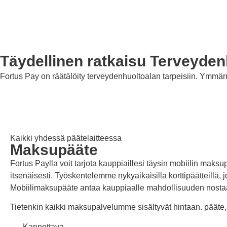
Täydellinen ratkaisu
Terveyden
Fortus Pay on räätälöity terveydenhuoltoalan tarpeisiin. Ymmär
Kaikki yhdessä päätelaitteessa
Maksupääte
Fortus Paylla voit tarjota kauppiaillesi täysin mobiilin maks
itsenäisesti. Työskentelemme nykyaikaisilla korttipäätteillä,
Mobiilimaksupääte antaa kauppiaalle mahdollisuuden nostaa
Tietenkin kaikki maksupalvelumme sisältyvät hintaan. pääte,
Kannettava