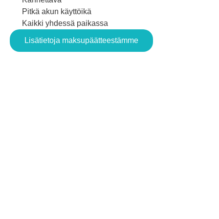
Pitkä akun käyttöikä
Kaikki yhdessä paikassa
Lisätietoja maksupäätteestämme