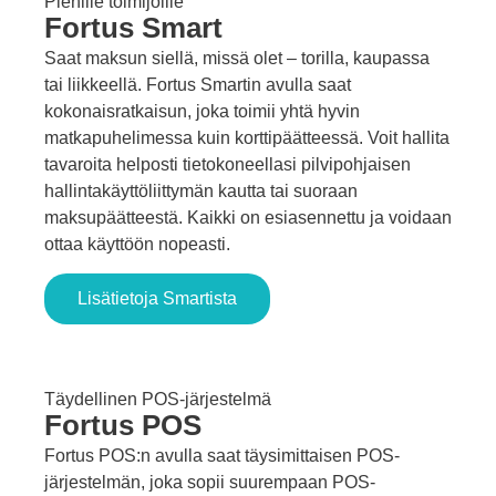
Pienille toimijoille
Fortus
Smart
Saat maksun siellä, missä olet – torilla, kaupassa
tai liikkeellä. Fortus Smartin avulla saat
kokonaisratkaisun, joka toimii yhtä hyvin
matkapuhelimessa kuin korttipäätteessä. Voit hallita
tavaroita helposti tietokoneellasi pilvipohjaisen
hallintakäyttöliittymän kautta tai suoraan
maksupäätteestä. Kaikki on esiasennettu ja voidaan
ottaa käyttöön nopeasti.
Lisätietoja Smartista
Täydellinen POS-järjestelmä
Fortus
POS
Fortus POS:n avulla saat täysimittaisen POS-
järjestelmän, joka sopii suurempaan POS-