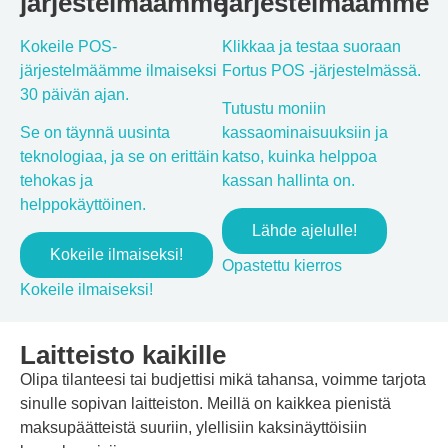
järjestelmäämme
järjestelmäämme
Kokeile POS-
Klikkaa ja testaa suoraan
järjestelmäämme ilmaiseksi
Fortus POS -järjestelmässä.
30 päivän ajan.
Tutustu moniin
Se on täynnä uusinta
kassaominaisuuksiin ja
teknologiaa, ja se on erittäin
katso, kuinka helppoa
tehokas ja
kassan hallinta on.
helppokäyttöinen.
Lähde ajelulle!
Kokeile ilmaiseksi!
Opastettu kierros
Kokeile ilmaiseksi!
Laitteisto kaikille
Olipa tilanteesi tai budjettisi mikä tahansa, voimme tarjota
sinulle sopivan laitteiston. Meillä on kaikkea pienistä
maksupäätteistä suuriin, ylellisiin kaksinäyttöisiin