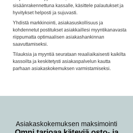
sisäänrakennettuna kassalle, käsittele palautukset ja
hyvitykset helposti ja sujuvasti.
Yhdistä markkinointi, asiakasuskollisuus ja
kohdennetut postitukset asiakkaillesi myyntikanavasta
riippumatta optimaalisen asiakashankinnan
saavuttamiseksi.
Tilauksia ja myyntiä seurataan reaaliaikaisesti kaikilta
kassoilta ja keskitetysti asiakaspalvelun kautta
parhaan asiakaskokemuksen varmistamiseksi.
Asiakaskokemuksen maksimointi
Omni tarjoaa käteviä osto- ja