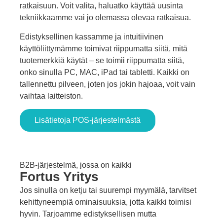
ratkaisuun. Voit valita, haluatko käyttää uusinta
tekniikkaamme vai jo olemassa olevaa ratkaisua.
Edistyksellinen kassamme ja intuitiivinen
käyttöliittymämme toimivat riippumatta siitä, mitä
tuotemerkkiä käytät – se toimii riippumatta siitä,
onko sinulla PC, MAC, iPad tai tabletti. Kaikki on
tallennettu pilveen, joten jos jokin hajoaa, voit vain
vaihtaa laitteiston.
Lisätietoja POS-järjestelmästä
B2B-järjestelmä, jossa on kaikki
Fortus
Yritys
Jos sinulla on ketju tai suurempi myymälä, tarvitset
kehittyneempiä ominaisuuksia, jotta kaikki toimisi
hyvin. Tarjoamme edistyksellisen mutta