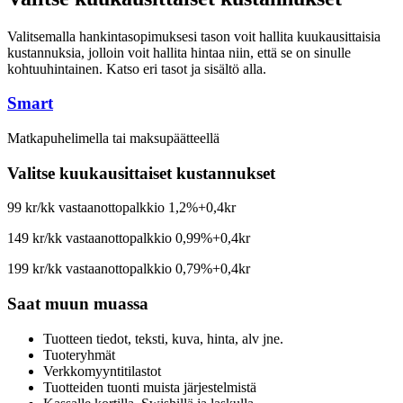
Valitsemalla hankintasopimuksesi tason voit hallita kuukausittaisia
kustannuksia, jolloin voit hallita hintaa niin, että se on sinulle
kohtuuhintainen. Katso eri tasot ja sisältö alla.
Smart
Matkapuhelimella tai maksupäätteellä
Valitse kuukausittaiset kustannukset
99 kr/kk
vastaanottopalkkio 1,2%+0,4kr
149 kr/kk
vastaanottopalkkio 0,99%+0,4kr
199 kr/kk
vastaanottopalkkio 0,79%+0,4kr
Saat muun muassa
Tuotteen tiedot, teksti, kuva, hinta, alv jne.
Tuoteryhmät
Verkkomyyntitilastot
Tuotteiden tuonti muista järjestelmistä