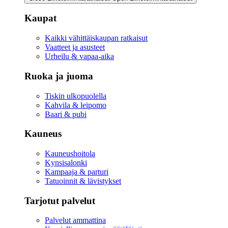
Kaupat
Kaikki vähittäiskaupan ratkaisut
Vaatteet ja asusteet
Urheilu & vapaa-aika
Ruoka ja juoma
Tiskin ulkopuolella
Kahvila & leipomo
Baari & pubi
Kauneus
Kauneushoitola
Kynsisalonki
Kampaaja & parturi
Tatuoinnit & lävistykset
Tarjotut palvelut
Palvelut ammattina