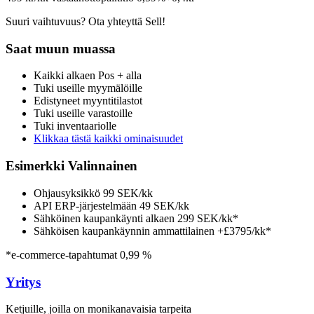
Suuri vaihtuvuus? Ota yhteyttä Sell!
Saat muun muassa
Kaikki alkaen Pos + alla
Tuki useille myymälöille
Edistyneet myyntitilastot
Tuki useille varastoille
Tuki inventaariolle
Klikkaa tästä kaikki ominaisuudet
Esimerkki Valinnainen
Ohjausyksikkö 99 SEK/kk
API ERP-järjestelmään 49 SEK/kk
Sähköinen kaupankäynti alkaen 299 SEK/kk*
Sähköisen kaupankäynnin ammattilainen +£3795/kk*
*e-commerce-tapahtumat 0,99 %
Yritys
Ketjuille, joilla on monikanavaisia tarpeita