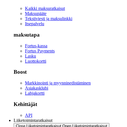
Kaikki maksuratkaisut
Maksupääte
Tekstiviesti ja maksulinkki
Itsepalvelu
maksutapa
Fortus-kassa
Fortus Payments
Lasku
Luottokortti
Boost
Markkinointi ja myynninedistäminen
Asiakasklubi
Lahjakortti
Kehittäjät
API
Liiketoimintaratkaisut
Close Liiketoimintaratkaisut
Open Liiketoimintaratkaisut