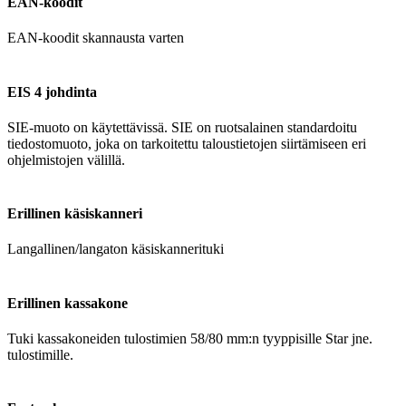
EAN-koodit
EAN-koodit skannausta varten
EIS 4 johdinta
SIE-muoto on käytettävissä. SIE on ruotsalainen standardoitu
tiedostomuoto, joka on tarkoitettu taloustietojen siirtämiseen eri
ohjelmistojen välillä.
Erillinen käsiskanneri
Langallinen/langaton käsiskannerituki
Erillinen kassakone
Tuki kassakoneiden tulostimien 58/80 mm:n tyyppisille Star jne.
tulostimille.