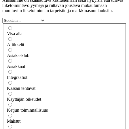
Alustamme on skaalautuva käsittelemään sekä nykyisiä että tulevia
liiketoimintavolyymeja ja riittävän joustava mukautumaan
muuttuviin liiketoiminnan tarpeisiin ja markkinasuuntauksiin.
Visa alla
Artikkelit
Asiakasklubi
Asiakkaat
Integraatiot
Kassan tehtävät
Käyttäjän oikeudet
Ketjun toiminnallisuus
Maksut