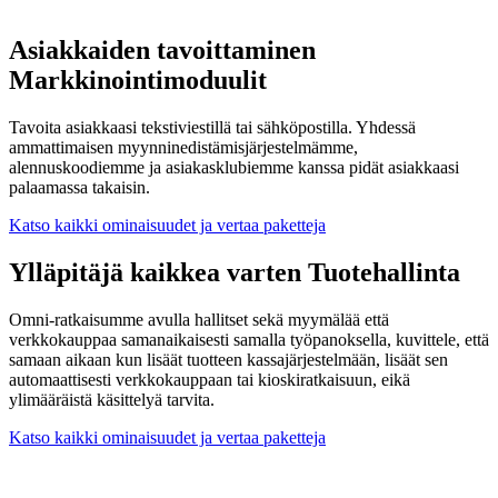
Asiakkaiden tavoittaminen
Markkinointimoduulit
Tavoita asiakkaasi tekstiviestillä tai sähköpostilla. Yhdessä
ammattimaisen myynninedistämisjärjestelmämme,
alennuskoodiemme ja asiakasklubiemme kanssa pidät asiakkaasi
palaamassa takaisin.
Katso kaikki ominaisuudet ja vertaa paketteja
Ylläpitäjä kaikkea varten
Tuotehallinta
Omni-ratkaisumme avulla hallitset sekä myymälää että
verkkokauppaa samanaikaisesti samalla työpanoksella, kuvittele, että
samaan aikaan kun lisäät tuotteen kassajärjestelmään, lisäät sen
automaattisesti verkkokauppaan tai kioskiratkaisuun, eikä
ylimääräistä käsittelyä tarvita.
Katso kaikki ominaisuudet ja vertaa paketteja