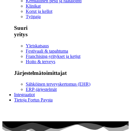
Kemiallinen pesu ja räätälöinti
Klinikat
Korut ja kellot
Työpaja
Suuri
yritys
Yleiskatsaus
Festivaali & tapahtuma
Franchising-yritykset ja ketjut
Hoito & terveys
Järjestelmätoimittajat
Sähköinen terveyskertomus (EHR)
ERP-järjestelmät
Integraatiot
Tietoja Fortus Paysta