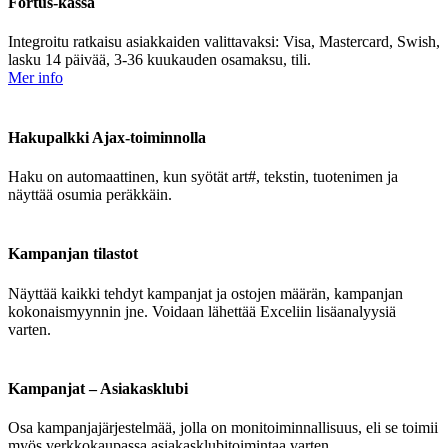
Fortus-kassa
Integroitu ratkaisu asiakkaiden valittavaksi: Visa, Mastercard, Swish,
lasku 14 päivää, 3-36 kuukauden osamaksu, tili.
Mer info
Hakupalkki Ajax-toiminnolla
Haku on automaattinen, kun syötät art#, tekstin, tuotenimen ja
näyttää osumia peräkkäin.
Kampanjan tilastot
Näyttää kaikki tehdyt kampanjat ja ostojen määrän, kampanjan
kokonaismyynnin jne. Voidaan lähettää Exceliin lisäanalyysiä
varten.
Kampanjat – Asiakasklubi
Osa kampanjajärjestelmää, jolla on monitoiminnallisuus, eli se toimii
myös verkkokaupassa asiakasklubitoimintaa varten.