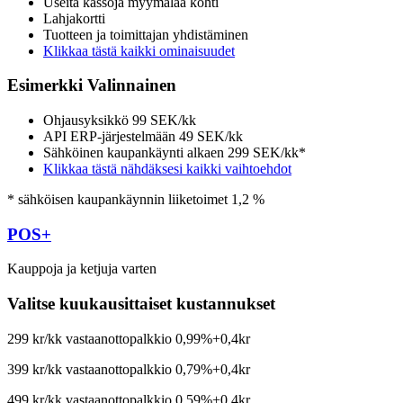
Useita kassoja myymälää kohti
Lahjakortti
Tuotteen ja toimittajan yhdistäminen
Klikkaa tästä kaikki ominaisuudet
Esimerkki Valinnainen
Ohjausyksikkö 99 SEK/kk
API ERP-järjestelmään 49 SEK/kk
Sähköinen kaupankäynti alkaen 299 SEK/kk*
Klikkaa tästä nähdäksesi kaikki vaihtoehdot
* sähköisen kaupankäynnin liiketoimet 1,2 %
POS+
Kauppoja ja ketjuja varten
Valitse kuukausittaiset kustannukset
299 kr/kk
vastaanottopalkkio 0,99%+0,4kr
399 kr/kk
vastaanottopalkkio 0,79%+0,4kr
499 kr/kk
vastaanottopalkkio 0,59%+0,4kr