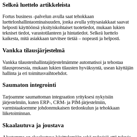
Selkeä luettelo artikkeleista
Fortus business -palvelun avulla saat tehokkaan
luettelonhallintaominaisuuden, jonka avulla yritysasiakkaat saavat
helposti käyttöönsä yksityiskohtaiset tuotetiedot, mukaan lukien
tekniset tiedot, varastotilanteen ja hintatiedot.
Selkeä luettelo
kaikesta, mitä asiakkaan tarvitsee tietää – nopeasti ja helposti
.
Vankka tilausjärjestelmä
Vankka tilaustenhallintajärjestelmämme automatisoi ja tehostaa
tilausprosessia, mukaan lukien tilausten hyväksyntä, usean käyttäjän
hallinta ja eri toimitusvaihtoehdot.
Saumaton integrointi
Tarjoamme saumattoman integraation yrityksesi nykyisiin
järjestelmiin, kuten ERP-, CRM- ja PIM-järjestelmiin,
varmistaaksemme johdonmukaisen tiedonkulun ja tehokkaan
liiketoiminnan.
Skaalautuva ja joustava