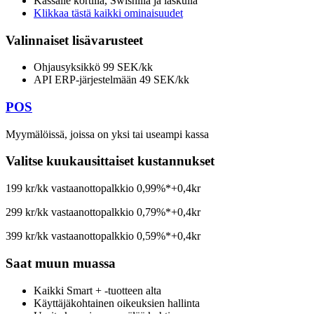
Kassalle kortilla, Swishillä ja laskulla
Klikkaa tästä kaikki ominaisuudet
Valinnaiset lisävarusteet
Ohjausyksikkö 99 SEK/kk
API ERP-järjestelmään 49 SEK/kk
POS
Myymälöissä, joissa on yksi tai useampi kassa
Valitse kuukausittaiset kustannukset
199 kr/kk
vastaanottopalkkio 0,99%*+0,4kr
299 kr/kk
vastaanottopalkkio 0,79%*+0,4kr
399 kr/kk
vastaanottopalkkio 0,59%*+0,4kr
Saat muun muassa
Kaikki Smart + -tuotteen alta
Käyttäjäkohtainen oikeuksien hallinta