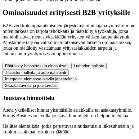
Ominaisuudet erityisesti B2B-yrityksille
B2B-verkkokaupparatkaisujen järjestelmätoimittajana ymmärrämme,
miten tärkeää on tarjota tehokkaita ja räätälöityjä työkaluja, jotka
mahdollistavat menestyksekkään yritysten välisen kaupankäynnin.
Alustamme tarjoaa valikoiman ratkaisevan tärkeitä ominaisuuksia,
jotka on räätälöity vastaamaan yritysasiakkaiden tarpeita ja
auttamaan myyntiprosessin optimoinnissa.
Räätälöity hinnoittelu ja alennukset
Luettelon hallinta
Tilausten hallinta ja automatisointi
Integrointi olemassa oleviin järjestelmiin
Skaalautuvuus ja joustavuus
Joustava hinnoittelu
Aseta yksilölliset hinnat yksittäisille asiakkaille tai asiakasryhmille.
Fortus Businessin avulla joustava hinnoittelu on helppo toteuttaa.
Hallitse alennuksia, jotka perustuvat ainutlaatuisiin liikesuhteisiin ja
kunkin asiakkaan ostojen määrään.