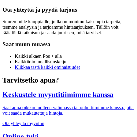
Ota yhteyttä ja pyydä tarjous
Suuremmille kauppiaille, joilla on monimutkaisempia tarpeita,
teemme analyysin ja tarjoamme hintatarjouksen. Tällöin voit
räätälöidä ratkaisun ja saada juuri sen, mitä tarvitset.
Saat muun muassa
Kaikki alkaen Pos + alla
Kaikkitoiminnallisuusketju
Klikkaa tästä kaikki ominaisuudet
Tarvitsetko apua?
Keskustele myyntitiimimme kanssa
Saat apua oikean tuotteen valinnassa tai puhu tiimimme kanssa, jotta
voit saada mukautettuja hintoja.
Ota yhteyttä myyntiin
Online-tuki