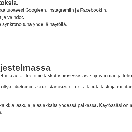
toksia.
a tuotteesi Googleen, Instagramiin ja Facebookiin.
 ja vaihdot.
a synkronoituna yhdellä näytöllä.
rjestelmässä
palvelun avulla! Teemme laskutusprosessistasi sujuvamman ja t
ittyä liiketoimintasi edistämiseen. Luo ja lähetä laskuja muu
kaikkia laskuja ja asiakkaita yhdessä paikassa. Käytössäsi on my
a.