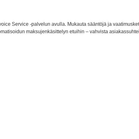
nvoice Service -palvelun avulla. Mukauta sääntöjä ja vaatimuske
atisoidun maksujenkäsittelyn etuihin – vahvista asiakassuhteita