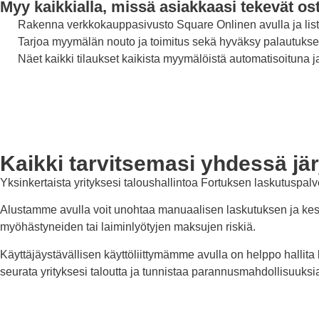
Myy kaikkialla, missä asiakkaasi tekevät os
Rakenna verkkokauppasivusto Square Onlinen avulla ja lista
Tarjoa myymälän nouto ja toimitus sekä hyväksy palautukset
Näet kaikki tilaukset kaikista myymälöistä automatisoituna j
Kaikki tarvitsemasi yhdessä jä
Yksinkertaista yrityksesi taloushallintoa Fortuksen laskutus
Alustamme avulla voit unohtaa manuaalisen laskutuksen ja kesk
myöhästyneiden tai laiminlyötyjen maksujen riskiä.
Käyttäjäystävällisen käyttöliittymämme avulla on helppo hallita 
seurata yrityksesi taloutta ja tunnistaa parannusmahdollisuuksi