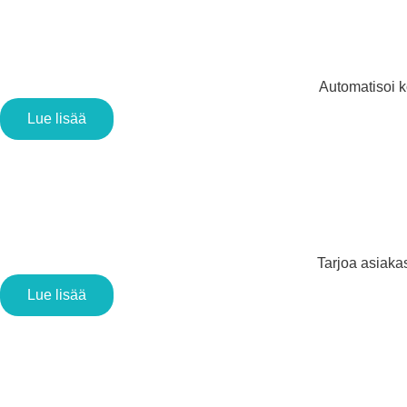
Automatisoi k
Lue lisää
Tarjoa asiakas
Lue lisää