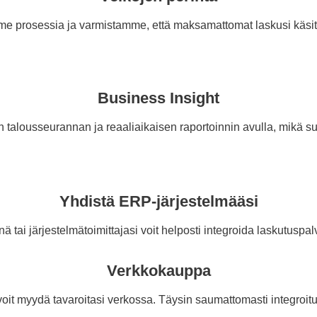
mme prosessia ja varmistamme, että maksamattomat laskusi käsit
Business Insight
 talousseurannan ja reaaliaikaisen raportoinnin avulla, mikä suju
Yhdistä ERP-järjestelmääsi
ä tai järjestelmätoimittajasi voit helposti integroida laskutus
Verkkokauppa
voit myydä tavaroitasi verkossa. Täysin saumattomasti integroit