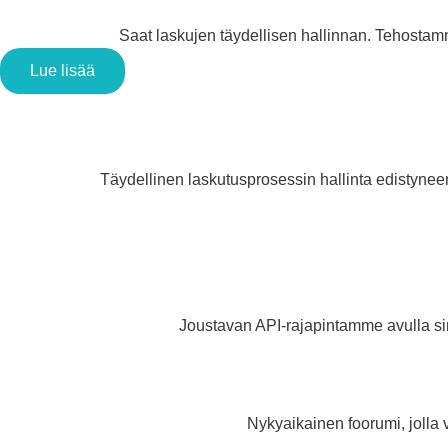
Saat laskujen täydellisen hallinnan. Tehosta
Lue lisää
Täydellinen laskutusprosessin hallinta edistyneen
Joustavan API-rajapintamme avulla sin
Nykyaikainen foorumi, jolla 