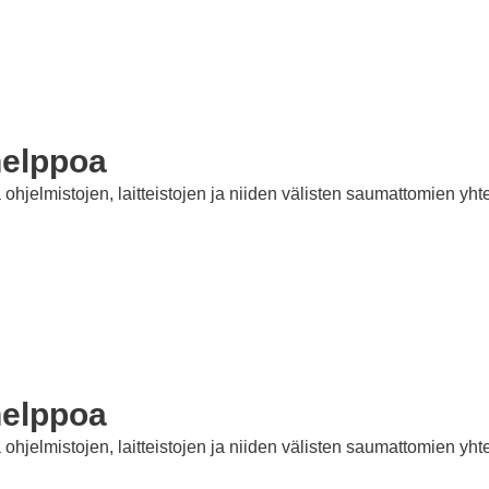
helppoa
jelmistojen, laitteistojen ja niiden välisten saumattomien yht
helppoa
jelmistojen, laitteistojen ja niiden välisten saumattomien yht