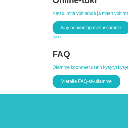
Online-tuki
Katso, mitä voit tehdä ja miten voit 
Käy neuvontapalvelussamme
24/7
FAQ
Olemme koonneet usein kysytyt kysymy
Vieraile FAQ-sivullamme