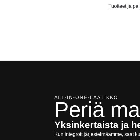
Tuotteet ja pal
ALL-IN-ONE-LAATIKKO
Periä m
Yksinkertaista ja h
Kun integroit järjestelmäämme, saat k