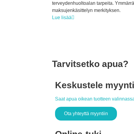
terveydenhuoltoalan tarpeita. Ymmärr
maksujenkäsittelyn merkityksen.
Lue lisää
Tarvitsetko apua?
Keskustele myynt
Saat apua oikean tuotteen valinnassa 
Ota yhteyttä myyntiin