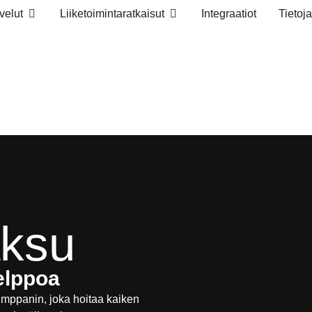
velut
Liiketoimintaratkaisut
Integraatiot
Tietoj
aksu
elppoa
umppanin, joka hoitaa kaiken