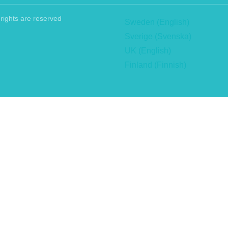
rights are reserved
Sweden (English)
Sverige (Svenska)
UK (English)
Finland (Finnish)