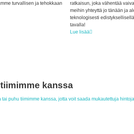
ämme turvallisen ja tehokkaan
ratkaisun, joka vähentää vaiva
meihin yhteyttä jo tänään ja alo
teknologisesti edistyksellisell
tavalla!
Lue lisää
itiimimme kanssa
tai puhu tiimimme kanssa, jotta voit saada mukautettuja hintoja