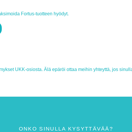
maksimoida Fortus-tuotteen hyödyt.
kset UKK-osiosta. Älä epäröi ottaa meihin yhteyttä, jos sinull
ONKO SINULLA KYSYTTÄVÄÄ?