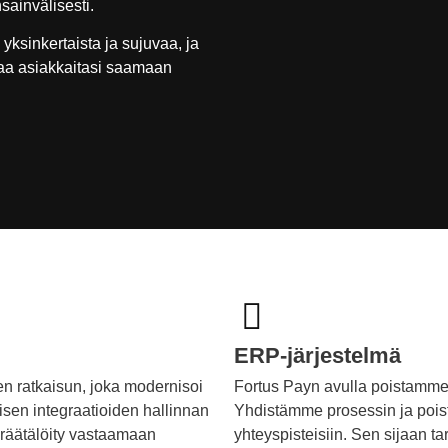
sainvälisesti.
ksinkertaista ja sujuvaa, ja
ttaa asiakkaitasi saamaan
ERP-järjestelmä
en ratkaisun, joka modernisoi
Fortus Payn avulla poistamme 
eisen integraatioiden hallinnan
Yhdistämme prosessin ja pois
 räätälöity vastaamaan
yhteyspisteisiin. Sen sijaan t