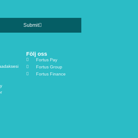
Submit
Följ oss
Fortus Pay
saadaksesi
Fortus Group
Fortus Finance
cy
or