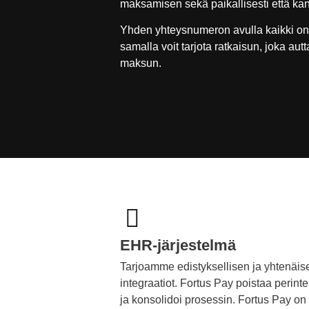
maksamisen sekä paikallisesti että kan
Yhden yhteysnumeron avulla kaikki on y
samalla voit tarjota ratkaisun, joka au
maksun.
EHR-järjestelmä
Tarjoamme edistyksellisen ja yhtenäis
integraatiot. Fortus Pay poistaa perint
ja konsolidoi prosessin. Fortus Pay on