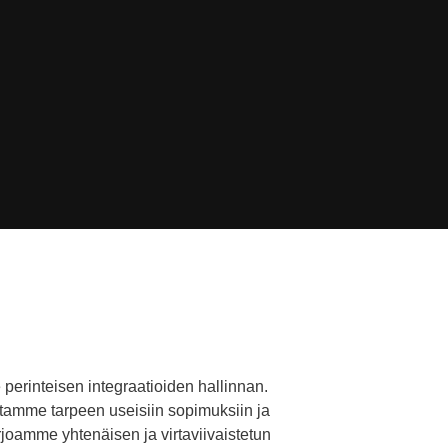
perinteisen integraatioiden hallinnan.
tamme tarpeen useisiin sopimuksiin ja
arjoamme yhtenäisen ja virtaviivaistetun