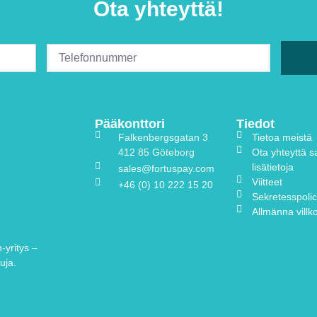
Ota yhteyttä!
Pääkonttori
Tiedot
Falkenbergsgatan 3
Tietoa meistä
412 85 Göteborg
Ota yhteyttä 
lisätietoja
sales@fortuspay.com
Viitteet
+46 (0) 10 222 15 20
Sekretesspoli
Allmänna villk
yritys –
uja.