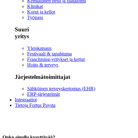
Kemiallinen pesu ja räätälöinti
Klinikat
Korut ja kellot
Työpaja
Suuri
yritys
Yleiskatsaus
Festivaali & tapahtuma
Franchising-yritykset ja ketjut
Hoito & terveys
Järjestelmätoimittajat
Sähköinen terveyskertomus (EHR)
ERP-järjestelmät
Integraatiot
Tietoja Fortus Paysta
Onko sinulla kysyttävää?