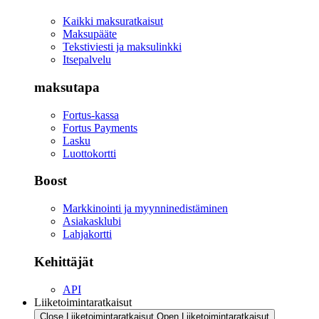
Kaikki maksuratkaisut
Maksupääte
Tekstiviesti ja maksulinkki
Itsepalvelu
maksutapa
Fortus-kassa
Fortus Payments
Lasku
Luottokortti
Boost
Markkinointi ja myynninedistäminen
Asiakasklubi
Lahjakortti
Kehittäjät
API
Liiketoimintaratkaisut
Close Liiketoimintaratkaisut
Open Liiketoimintaratkaisut