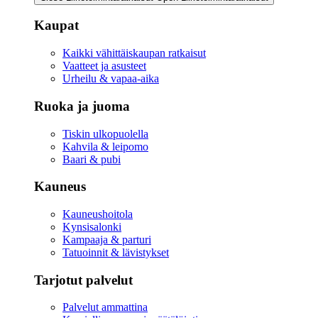
Kaupat
Kaikki vähittäiskaupan ratkaisut
Vaatteet ja asusteet
Urheilu & vapaa-aika
Ruoka ja juoma
Tiskin ulkopuolella
Kahvila & leipomo
Baari & pubi
Kauneus
Kauneushoitola
Kynsisalonki
Kampaaja & parturi
Tatuoinnit & lävistykset
Tarjotut palvelut
Palvelut ammattina