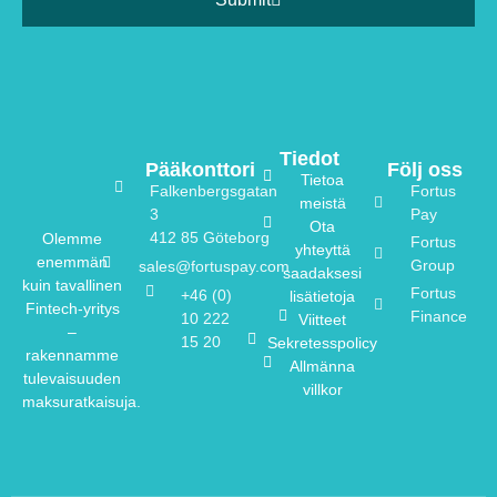
Tiedot
Pääkonttori
Följ oss
Tietoa
Falkenbergsgatan
Fortus
meistä
3
Pay
Ota
412 85 Göteborg
Olemme
Fortus
yhteyttä
enemmän
Group
sales@fortuspay.com
saadaksesi
kuin tavallinen
Fortus
+46 (0)
lisätietoja
Fintech-yritys
Finance
10 222
Viitteet
–
15 20
Sekretesspolicy
rakennamme
Allmänna
tulevaisuuden
villkor
maksuratkaisuja.