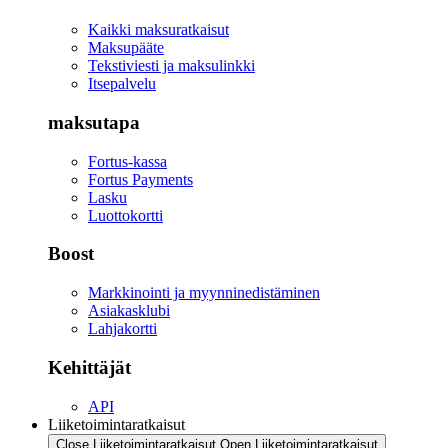
Kaikki maksuratkaisut
Maksupääte
Tekstiviesti ja maksulinkki
Itsepalvelu
maksutapa
Fortus-kassa
Fortus Payments
Lasku
Luottokortti
Boost
Markkinointi ja myynninedistäminen
Asiakasklubi
Lahjakortti
Kehittäjät
API
Liiketoimintaratkaisut
Close Liiketoimintaratkaisut
Open Liiketoimintaratkaisut