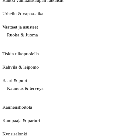
Kaikki vähittäiskaupan ratkaisut
Urheilu & vapaa-aika
Vaatteet ja asusteet
Ruoka & Juoma
Tiskin ulkopuolella
Kahvila & leipomo
Baari & pubi
Kauneus & terveys
Kauneushoitola
Kampaaja & parturi
Kynsisalonki