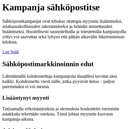
Kampanja sähköpostitse
Sähköpostikampanjat ovat tehokas strategia myynnin lisäämiseksi,
asiakasuskollisuuden rakentamiseksi ja brändin tunnettuuden
lisäämiseksi. Huolellisesti suunnitelluilla ja toteutetuilla kampanjoilla
yritys voi saavuttaa sekä lyhyen että pitkän aikavälin liiketoiminnan
tuloksia.
Lue lisää
Sähköpostimarkkinoinnin edut
Lähettämällä kohdennettuja kampanjoita tilaajillesi tavoitat aina
kaikki. Kohdennettu viesti niille, jotka pyysivät tietoa – paljon
paremmaksi ei voi mennä.
Lisääntynyt myynti
Tarjoamalla erikoistarjouksia ja alennuksia houkuttelet enemmän
asiakkaita tekemään ostoksia. Tämä johtaa myynnin kasvuun
kampanja-aikana.