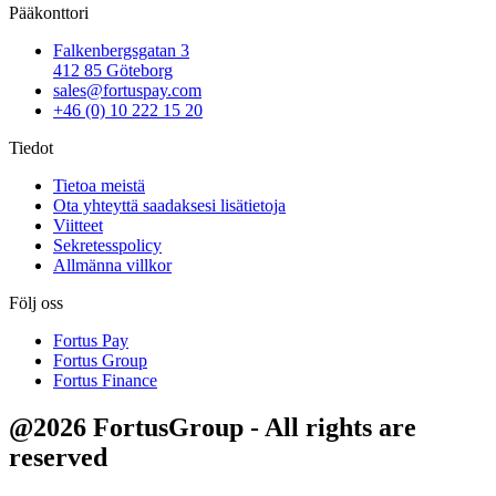
Pääkonttori
Falkenbergsgatan 3
412 85 Göteborg
sales@fortuspay.com
+46 (0) 10 222 15 20
Tiedot
Tietoa meistä
Ota yhteyttä saadaksesi lisätietoja
Viitteet
Sekretesspolicy
Allmänna villkor
Följ oss
Fortus Pay
Fortus Group
Fortus Finance
@2026 FortusGroup - All rights are
reserved