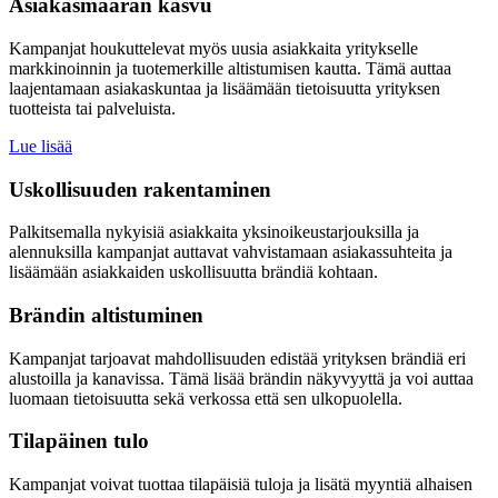
Asiakasmäärän kasvu
Kampanjat houkuttelevat myös uusia asiakkaita yritykselle
markkinoinnin ja tuotemerkille altistumisen kautta. Tämä auttaa
laajentamaan asiakaskuntaa ja lisäämään tietoisuutta yrityksen
tuotteista tai palveluista.
Lue lisää
Uskollisuuden rakentaminen
Palkitsemalla nykyisiä asiakkaita yksinoikeustarjouksilla ja
alennuksilla kampanjat auttavat vahvistamaan asiakassuhteita ja
lisäämään asiakkaiden uskollisuutta brändiä kohtaan.
Brändin altistuminen
Kampanjat tarjoavat mahdollisuuden edistää yrityksen brändiä eri
alustoilla ja kanavissa. Tämä lisää brändin näkyvyyttä ja voi auttaa
luomaan tietoisuutta sekä verkossa että sen ulkopuolella.
Tilapäinen tulo
Kampanjat voivat tuottaa tilapäisiä tuloja ja lisätä myyntiä alhaisen