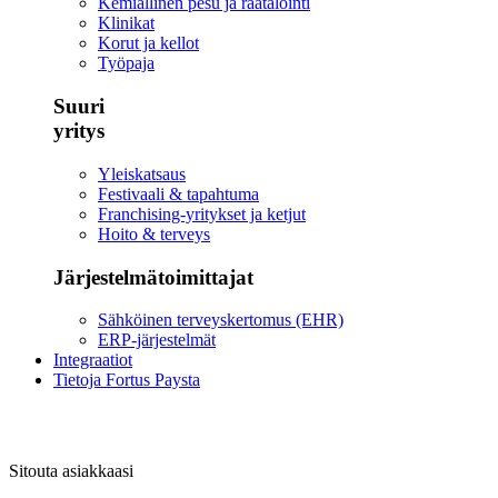
Kemiallinen pesu ja räätälöinti
Klinikat
Korut ja kellot
Työpaja
Suuri
yritys
Yleiskatsaus
Festivaali & tapahtuma
Franchising-yritykset ja ketjut
Hoito & terveys
Järjestelmätoimittajat
Sähköinen terveyskertomus (EHR)
ERP-järjestelmät
Integraatiot
Tietoja Fortus Paysta
Sitouta asiakkaasi