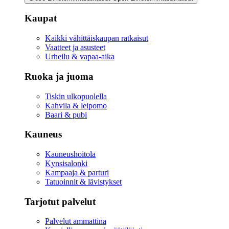
Kaupat
Kaikki vähittäiskaupan ratkaisut
Vaatteet ja asusteet
Urheilu & vapaa-aika
Ruoka ja juoma
Tiskin ulkopuolella
Kahvila & leipomo
Baari & pubi
Kauneus
Kauneushoitola
Kynsisalonki
Kampaaja & parturi
Tatuoinnit & lävistykset
Tarjotut palvelut
Palvelut ammattina