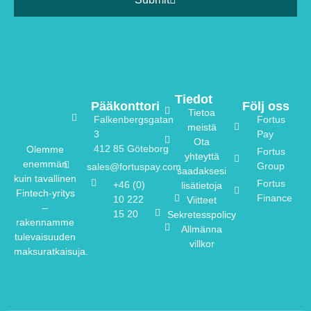
Tiedot
Pääkonttori
Följ oss
Tietoa
Falkenbergsgatan
Fortus
meistä
3
Pay
Ota
412 85 Göteborg
Olemme
Fortus
yhteyttä
enemmän
Group
sales@fortuspay.com
saadaksesi
kuin tavallinen
Fortus
+46 (0)
lisätietoja
Fintech-yritys
Finance
10 222
Viitteet
–
15 20
Sekretesspolicy
rakennamme
Allmänna
tulevaisuuden
villkor
maksuratkaisuja.