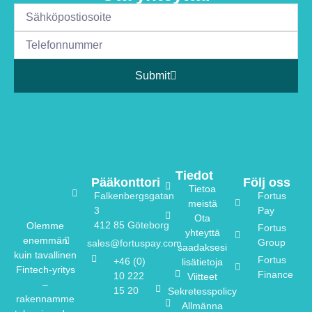
Submit
Tiedot
Pääkonttori
Följ oss
Tietoa
Falkenbergsgatan
Fortus
meistä
3
Pay
Ota
412 85 Göteborg
Olemme
Fortus
yhteyttä
enemmän
Group
sales@fortuspay.com
saadaksesi
kuin tavallinen
Fortus
+46 (0)
lisätietoja
Fintech-yritys
Finance
10 222
Viitteet
–
15 20
Sekretesspolicy
rakennamme
Allmänna