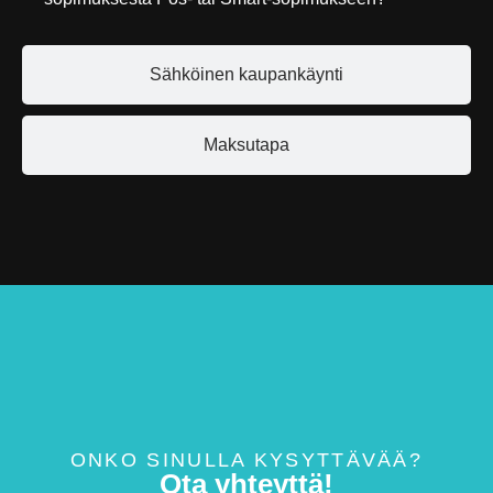
Sähköinen kaupankäynti
Maksutapa
ONKO SINULLA KYSYTTÄVÄÄ?
Ota yhteyttä!